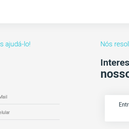
 ajudá-lo!
Nós reso
Intere
nosso
Ent