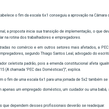
abelece o fim da escala 6x1 conseguiu a aprovação na Câmara d
l, a proposta inicia sua transição de implementação, o que d
r na rotina dos trabalhadores e empregadores.
tradas no comércio e em outros setores mais afetados, a PEC
mpregadores, segundo Thiago Santos Leal, advogado do escrit
dor celetista padrão, pois a emenda constitucional afeta igua
15 (A chamada 'PEC das Domésticas')", explica.
m o fim de uma escala 6x1 para uma jornada de 5x2 também se 
m apenas um empregado doméstico, um cuidador ou uma babá, se
s que dependem desses profissionais deverão se readequar.