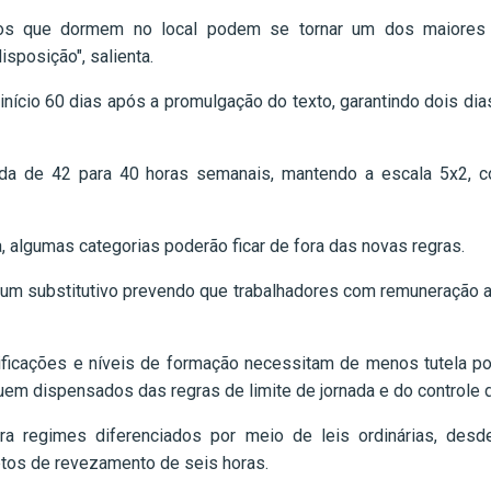
os que dormem no local podem se tornar um dos maiores f
sposição", salienta.
á início 60 dias após a promulgação do texto, garantindo dois 
ida de 42 para 40 horas semanais, mantendo a escala 5x2, c
 algumas categorias poderão ficar de fora das novas regras.
to um substitutivo prevendo que trabalhadores com remuneração 
ificações e níveis de formação necessitam de menos tutela por
em dispensados das regras de limite de jornada e do controle de
 regimes diferenciados por meio de leis ordinárias, des
uptos de revezamento de seis horas.