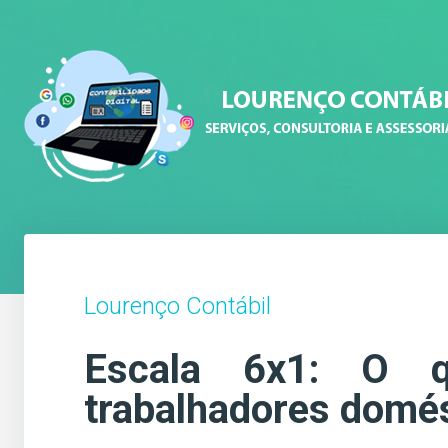
Lourenço Contábil
Escala 6x1: O 
trabalhadores domé